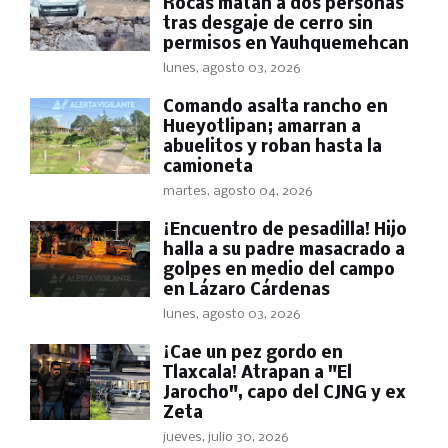
Rocas matan a dos personas
tras desgaje de cerro sin
permisos en Yauhquemehcan
lunes, agosto 03, 2026
Comando asalta rancho en
Hueyotlipan; amarran a
abuelitos y roban hasta la
camioneta
martes, agosto 04, 2026
​¡Encuentro de pesadilla! Hijo
halla a su padre masacrado a
golpes en medio del campo
en Lázaro Cárdenas
lunes, agosto 03, 2026
​¡Cae un pez gordo en
Tlaxcala! Atrapan a "El
Jarocho", capo del CJNG y ex
Zeta
jueves, julio 30, 2026