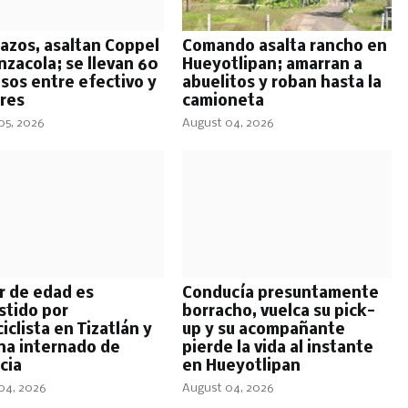
azos, asaltan Coppel
Comando asalta rancho en
nzacola; se llevan 60
Hueyotlipan; amarran a
esos entre efectivo y
abuelitos y roban hasta la
ares
camioneta
05, 2026
August 04, 2026
 de edad es
Conducía presuntamente
tido por
borracho, vuelca su pick-
clista en Tizatlán y
up y su acompañante
na internado de
pierde la vida al instante
cia
en Hueyotlipan
04, 2026
August 04, 2026