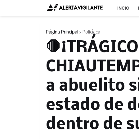
INCIO
Página Principal
Policíaca
🛑¡TRÁGIC
CHIAUTEMP
a abuelito s
estado de 
dentro de s