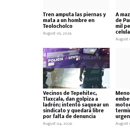
Tren amputa las piernas y
A maz
mata a un hombre en
de Pa
Teolocholco
mil p
celul
August 05, 2026
August 
Vecinos de Tepehitec,
Menor
Tlaxcala, dan golpiza a
embes
ladrón; intentó saquear un
motoci
sindicato y quedará libre
termi
por falta de denuncia
urgen
August 04, 2026
August 