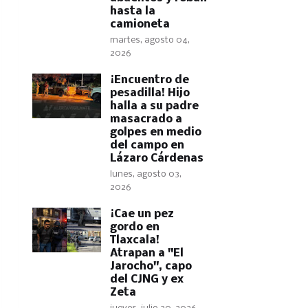
hasta la
camioneta
martes, agosto 04,
2026
​¡Encuentro de
pesadilla! Hijo
halla a su padre
masacrado a
golpes en medio
del campo en
Lázaro Cárdenas
lunes, agosto 03,
2026
​¡Cae un pez
gordo en
Tlaxcala!
Atrapan a "El
Jarocho", capo
del CJNG y ex
Zeta