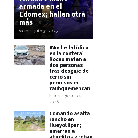
armada en el
Edomex; hallan otra
más
viernes, julio 31, 2026
​¡Noche fatídica
en la cantera!
Rocas matan a
dos personas
tras desgaje de
cerro sin
permisos en
Yauhquemehcan
lunes, agosto 03,
2026
Comando asalta
rancho en
Hueyotlipan;
amarran a
abuelitos y roban