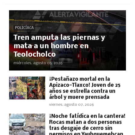
POLICÍACA
Tren amputa las piernas y
mata a un hombre en
Teolocholco
miércoles, agosto 05, 2026
¡Pestañazo mortal en la
Apizaco-Tlaxco! Joven de 25
años se estrella contra un
árbol y muere prensada
viernes, agosto 07, 2026
​¡Noche fatídica en la cantera!
Rocas matan a dos personas
tras desgaje de cerro sin
permisos en Yauhquemehcan