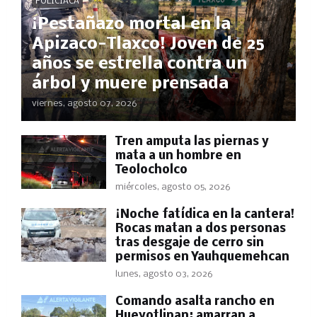
POLICÍACA
¡Pestañazo mortal en la
Apizaco-Tlaxco! Joven de 25
años se estrella contra un
árbol y muere prensada
viernes, agosto 07, 2026
Tren amputa las piernas y
mata a un hombre en
Teolocholco
miércoles, agosto 05, 2026
​¡Noche fatídica en la cantera!
Rocas matan a dos personas
tras desgaje de cerro sin
permisos en Yauhquemehcan
lunes, agosto 03, 2026
Comando asalta rancho en
Hueyotlipan; amarran a