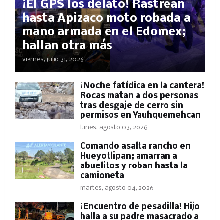
¡El GPS los delató! Rastrean
hasta Apizaco moto robada a
mano armada en el Edomex;
hallan otra más
viernes, julio 31, 2026
​¡Noche fatídica en la cantera!
Rocas matan a dos personas
tras desgaje de cerro sin
permisos en Yauhquemehcan
lunes, agosto 03, 2026
Comando asalta rancho en
Hueyotlipan; amarran a
abuelitos y roban hasta la
camioneta
martes, agosto 04, 2026
​¡Encuentro de pesadilla! Hijo
halla a su padre masacrado a