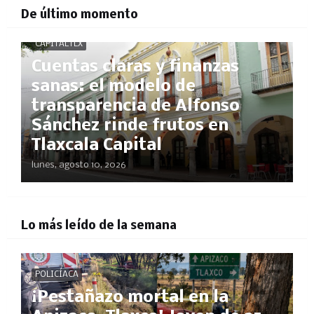
De último momento
CAPITALTLX
Cuentas claras y finanzas
sanas: el modelo de
transparencia de Alfonso
Sánchez rinde frutos en
Tlaxcala Capital
lunes, agosto 10, 2026
Lo más leído de la semana
POLICÍACA
¡Pestañazo mortal en la