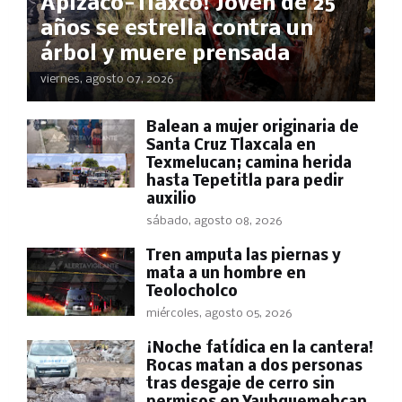
Apizaco-Tlaxco! Joven de 25
años se estrella contra un
árbol y muere prensada
viernes, agosto 07, 2026
Balean a mujer originaria de
Santa Cruz Tlaxcala en
Texmelucan; camina herida
hasta Tepetitla para pedir
auxilio
sábado, agosto 08, 2026
Tren amputa las piernas y
mata a un hombre en
Teolocholco
miércoles, agosto 05, 2026
​¡Noche fatídica en la cantera!
Rocas matan a dos personas
tras desgaje de cerro sin