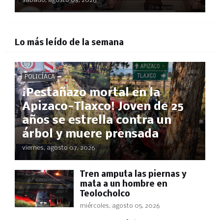
sábado, agosto 08, 2026
Lo más leído de la semana
POLICÍACA
¡Pestañazo mortal en la
Apizaco-Tlaxco! Joven de 25
años se estrella contra un
árbol y muere prensada
viernes, agosto 07, 2026
Tren amputa las piernas y
mata a un hombre en
Teolocholco
miércoles, agosto 05, 2026