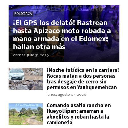
POLICÍACA
¡El GPS los delató! Rastrean
hasta Apizaco moto robada a
mano armada en el Edomex;
hallan otra más
viernes, julio 31, 2026
​¡Noche fatídica en la cantera!
Rocas matan a dos personas
tras desgaje de cerro sin
permisos en Yauhquemehcan
lunes, agosto 03, 2026
Comando asalta rancho en
Hueyotlipan; amarran a
abuelitos y roban hasta la
camioneta