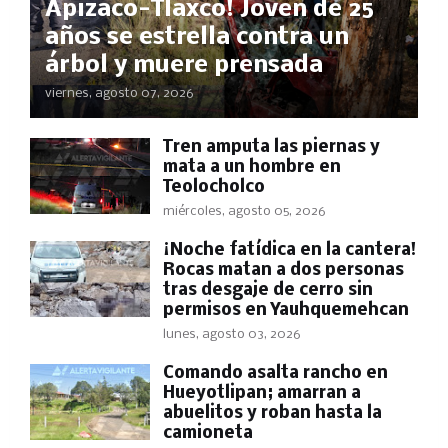
Apizaco-Tlaxco! Joven de 25
años se estrella contra un
árbol y muere prensada
viernes, agosto 07, 2026
Tren amputa las piernas y
mata a un hombre en
Teolocholco
miércoles, agosto 05, 2026
​¡Noche fatídica en la cantera!
Rocas matan a dos personas
tras desgaje de cerro sin
permisos en Yauhquemehcan
lunes, agosto 03, 2026
Comando asalta rancho en
Hueyotlipan; amarran a
abuelitos y roban hasta la
camioneta