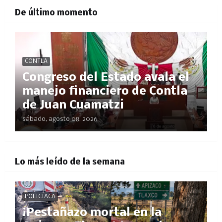
De último momento
CONTLA
Congreso del Estado avala el
manejo financiero de Contla
de Juan Cuamatzi
sábado, agosto 08, 2026
Lo más leído de la semana
POLICÍACA
¡Pestañazo mortal en la