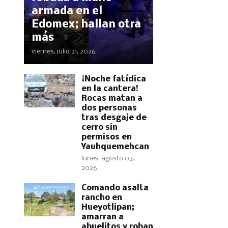
armada en el
Edomex; hallan otra
más
viernes, julio 31, 2026
​¡Noche fatídica
en la cantera!
Rocas matan a
dos personas
tras desgaje de
cerro sin
permisos en
Yauhquemehcan
lunes, agosto 03,
2026
Comando asalta
rancho en
Hueyotlipan;
amarran a
abuelitos y roban