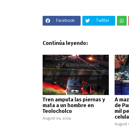
Facebook
Twitter
Continúa leyendo:
Tren amputa las piernas y
A maz
mata a un hombre en
de Pa
Teolocholco
mil p
celul
August 05, 2026
August 