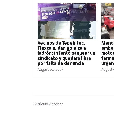
Vecinos de Tepehitec,
Menor
Tlaxcala, dan golpiza a
embes
ladrón; intentó saquear un
motoci
sindicato y quedará libre
termi
por falta de denuncia
urgen
August 04, 2026
August 
Artículo Anterior