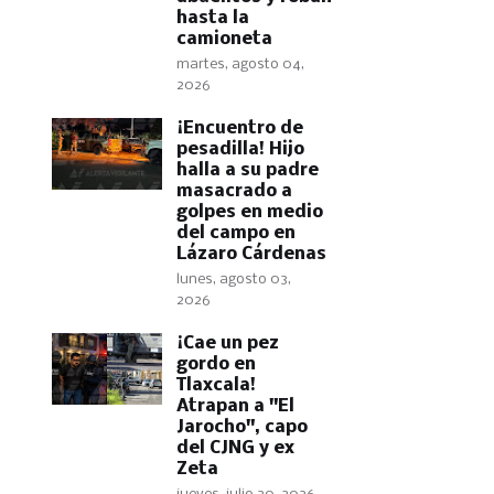
hasta la
camioneta
martes, agosto 04,
2026
​¡Encuentro de
pesadilla! Hijo
halla a su padre
masacrado a
golpes en medio
del campo en
Lázaro Cárdenas
lunes, agosto 03,
2026
​¡Cae un pez
gordo en
Tlaxcala!
Atrapan a "El
Jarocho", capo
del CJNG y ex
Zeta