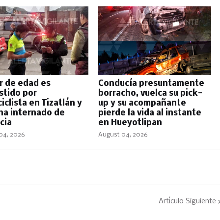
 de edad es
Conducía presuntamente
tido por
borracho, vuelca su pick-
clista en Tizatlán y
up y su acompañante
na internado de
pierde la vida al instante
cia
en Hueyotlipan
04, 2026
August 04, 2026
Artículo Siguiente