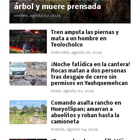
árbol y muere prensada
viernes, agosto 07, 2026
Tren amputa las piernas y
mata a un hombre en
Teolocholco
miércoles, agosto 05, 2026
​¡Noche fatídica en la cantera!
Rocas matan a dos personas
tras desgaje de cerro sin
permisos en Yauhquemehcan
lunes, agosto 03, 2026
Comando asalta rancho en
Hueyotlipan; amarran a
abuelitos y roban hasta la
camioneta
martes, agosto 04, 2026