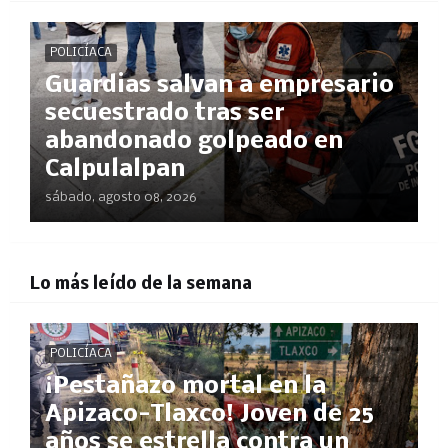
POLICÍACA
Guardias salvan a empresario
secuestrado tras ser
abandonado golpeado en
Calpulalpan
sábado, agosto 08, 2026
Lo más leído de la semana
POLICÍACA
¡Pestañazo mortal en la
Apizaco-Tlaxco! Joven de 25
años se estrella contra un