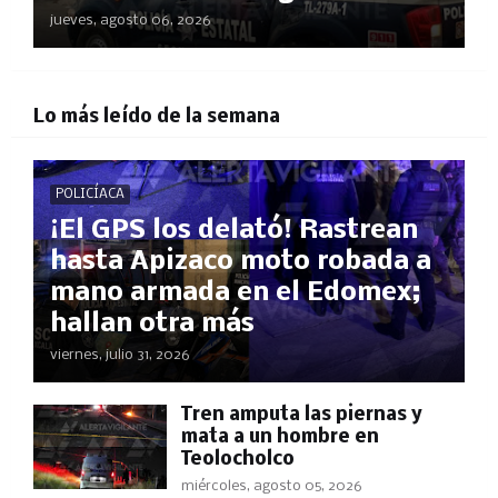
jueves, agosto 06, 2026
Lo más leído de la semana
POLICÍACA
¡El GPS los delató! Rastrean
hasta Apizaco moto robada a
mano armada en el Edomex;
hallan otra más
viernes, julio 31, 2026
Tren amputa las piernas y
mata a un hombre en
Teolocholco
miércoles, agosto 05, 2026