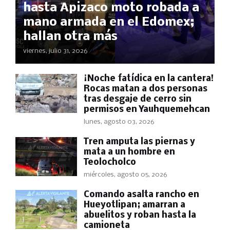
hasta Apizaco moto robada a
mano armada en el Edomex;
hallan otra más
viernes, julio 31, 2026
​¡Noche fatídica en la cantera!
Rocas matan a dos personas
tras desgaje de cerro sin
permisos en Yauhquemehcan
lunes, agosto 03, 2026
Tren amputa las piernas y
mata a un hombre en
Teolocholco
miércoles, agosto 05, 2026
Comando asalta rancho en
Hueyotlipan; amarran a
abuelitos y roban hasta la
camioneta