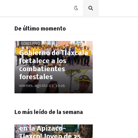
De último momento
GOBIERNO
Gobierno de Tlaxcala
fortalece a los
combatientes
forestales
viernes, agosto 07, 2026
POLICÍACA
Lo más leído de la semana
¡Pestañazo mortal
en la Apizaco-
Tlaxco! Joven de 25