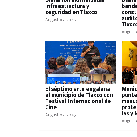
Diana Torrejón impulsa
Diana
infraestructura y
bande
seguridad en Tlaxco
const
audit
August 07, 2026
Tlaxc
August 
El séptimo arte engalana
Munic
el municipio de Tlaxco con
punte
Festival Internacional de
manua
Cine
prote
las y
August 02, 2026
August 