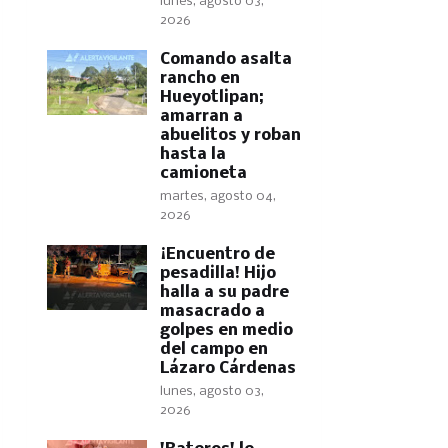
lunes, agosto 03,
2026
Comando asalta
rancho en
Hueyotlipan;
amarran a
abuelitos y roban
hasta la
camioneta
martes, agosto 04,
2026
​¡Encuentro de
pesadilla! Hijo
halla a su padre
masacrado a
golpes en medio
del campo en
Lázaro Cárdenas
lunes, agosto 03,
2026