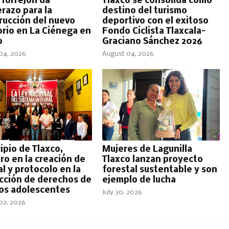
 Torrejón da
Tlaxco se consolida como
razo para la
destino del turismo
rucción del nuevo
deportivo con el exitoso
orio en La Ciénega en
Fondo Ciclista Tlaxcala–
o
Graciano Sánchez 2026
04, 2026
August 04, 2026
ipio de Tlaxco,
Mujeres de Lagunilla
ro en la creación de
Tlaxco lanzan proyecto
l y protocolo en la
forestal sustentable y son
cción de derechos de
ejemplo de lucha
 los adolescentes
July 30, 2026
02, 2026