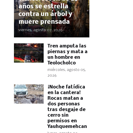
años se estrella
contra un árbol y
muere prensada
viernes, agosto 07, 2026
Tren amputa las
piernas y mata a
un hombre en
Teolocholco
miércoles, agosto 05,
2026
​¡Noche fatídica
en la cantera!
Rocas matan a
dos personas
tras desgaje de
cerro sin
permisos en
Yauhquemehcan