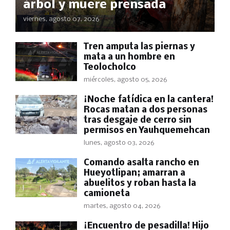
árbol y muere prensada
viernes, agosto 07, 2026
Tren amputa las piernas y
mata a un hombre en
Teolocholco
miércoles, agosto 05, 2026
​¡Noche fatídica en la cantera!
Rocas matan a dos personas
tras desgaje de cerro sin
permisos en Yauhquemehcan
lunes, agosto 03, 2026
Comando asalta rancho en
Hueyotlipan; amarran a
abuelitos y roban hasta la
camioneta
martes, agosto 04, 2026
​¡Encuentro de pesadilla! Hijo