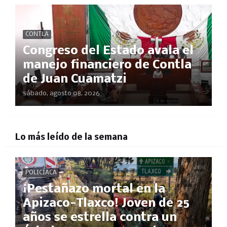
CONTLA
Congreso del Estado avala el
manejo financiero de Contla
de Juan Cuamatzi
sábado, agosto 08, 2026
Lo más leído de la semana
POLICÍACA
¡Pestañazo mortal en la
Apizaco-Tlaxco! Joven de 25
años se estrella contra un