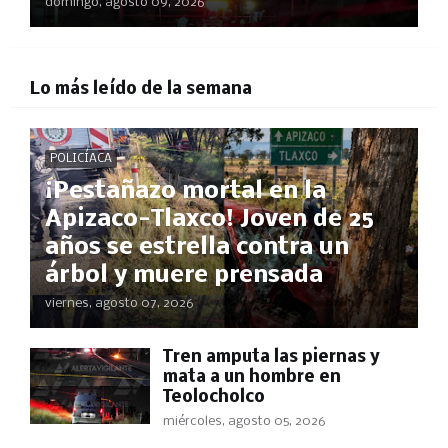
domingo, agosto 09, 2026
Lo más leído de la semana
POLICÍACA
¡Pestañazo mortal en la
Apizaco-Tlaxco! Joven de 25
años se estrella contra un
árbol y muere prensada
viernes, agosto 07, 2026
Tren amputa las piernas y
mata a un hombre en
Teolocholco
miércoles, agosto 05, 2026