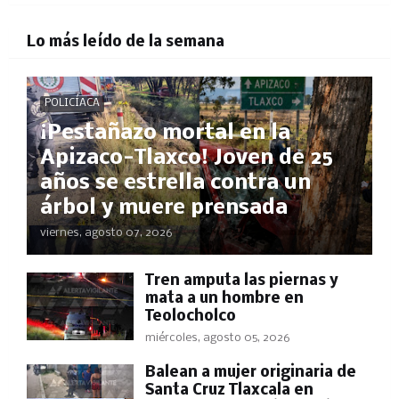
Lo más leído de la semana
POLICÍACA
¡Pestañazo mortal en la
Apizaco-Tlaxco! Joven de 25
años se estrella contra un
árbol y muere prensada
viernes, agosto 07, 2026
Tren amputa las piernas y
mata a un hombre en
Teolocholco
miércoles, agosto 05, 2026
Balean a mujer originaria de
Santa Cruz Tlaxcala en