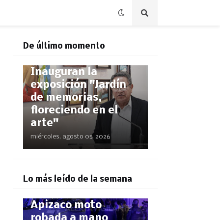
CAPITALTLX
¡Talento 100%
De último momento
tlaxcalteca!
Inauguran la
exposición "Jardín
de memorias,
floreciendo en el
arte"
miércoles, agosto 05, 2026
POLICÍACA
¡El GPS los delató!
Lo más leído de la semana
Rastrean hasta
Apizaco moto
robada a mano