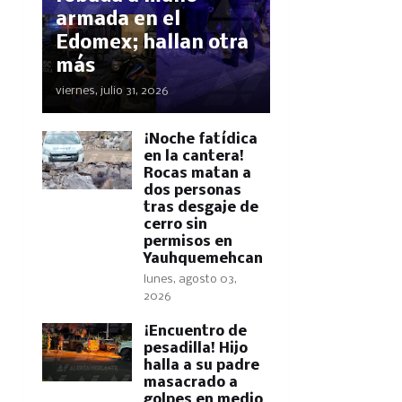
armada en el
Edomex; hallan otra
más
viernes, julio 31, 2026
​¡Noche fatídica
en la cantera!
Rocas matan a
dos personas
tras desgaje de
cerro sin
permisos en
Yauhquemehcan
lunes, agosto 03,
2026
​¡Encuentro de
pesadilla! Hijo
halla a su padre
masacrado a
golpes en medio