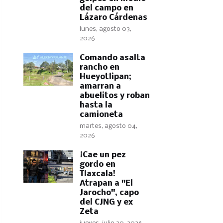
del campo en
Lázaro Cárdenas
lunes, agosto 03,
2026
Comando asalta
rancho en
Hueyotlipan;
amarran a
abuelitos y roban
hasta la
camioneta
martes, agosto 04,
2026
​¡Cae un pez
gordo en
Tlaxcala!
Atrapan a "El
Jarocho", capo
del CJNG y ex
Zeta