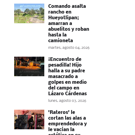
Comando asalta
rancho en
Hueyotlipan;
amarran a
abuelitos y roban
hasta la
camioneta
martes, agosto 04, 2026
​¡Encuentro de
pesadilla! Hijo
halla a su padre
masacrado a
golpes en medio
del campo en
Lázaro Cárdenas
lunes, agosto 03, 2026
'Rateros' le
cortan las alas a
emprendedora y
le vacían la