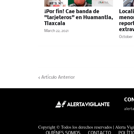
¡Por fin! Cae banda de
Local
"tarjeteros" en Huamantla,
menor
Tlaxcala
repor
extra
March 22, 2021
October 
Artículo Anterior
CO
alert
Copyright © Todos los derechos reservados | Alerta Vigi
QUIÉNES SOMOS
CONTACTO
POLÍTI