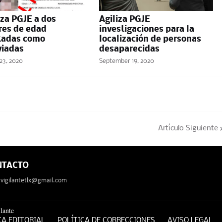
iza PGJE a dos
Agiliza PGJE
es de edad
investigaciones para la
tadas como
localización de personas
viadas
desaparecidas
23, 2020
September 19, 2020
Artículo Siguiente
NTACTO
avigilantetlx@gmail.com
lante
CA EDITORIAL
POLÍTICA DE CORRECCIONES
AVISO LEGAL