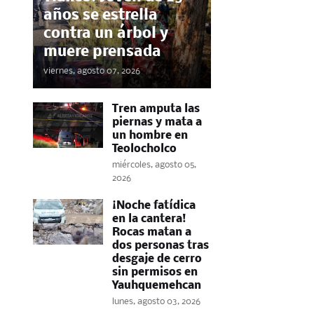
años se estrella
contra un árbol y
muere prensada
viernes, agosto 07, 2026
Tren amputa las
piernas y mata a
un hombre en
Teolocholco
miércoles, agosto 05,
2026
​¡Noche fatídica
en la cantera!
Rocas matan a
dos personas tras
desgaje de cerro
sin permisos en
Yauhquemehcan
lunes, agosto 03, 2026