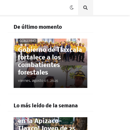
De último momento
GOBIERNO
Gobierno de Tlaxcala
fortalece a los
combatientes
forestales
viernes, agosto 07, 2026
POLICÍACA
Lo más leído de la semana
¡Pestañazo mortal
en la Apizaco-
Tlaxco! Joven de 25