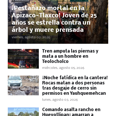
¡Pestañazo mortal en la
Apizaco-Tlaxco! Joven de 25
años se estrella contra un
árbol y muere prensada
viernes, agosto 07, 2026
Tren amputa las piernas y
mata a un hombre en
Teolocholco
miércoles, agosto 05, 2026
​¡Noche fatídica en la cantera!
Rocas matan a dos personas
tras desgaje de cerro sin
permisos en Yauhquemehcan
lunes, agosto 03, 2026
Comando asalta rancho en
Hueyotlipan; amarran a