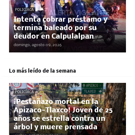
POLICÍACA
Intenta cobrar préstamo y
termina baleado por su
deudor en Calpulalpan
domingo, agosto 09, 2026
Lo más leído de la semana
POLICÍACA
¡Pestañazo mortal en la
Apizaco-Tlaxco! Joven de 25
años se estrella contra un
árbol y muere prensada