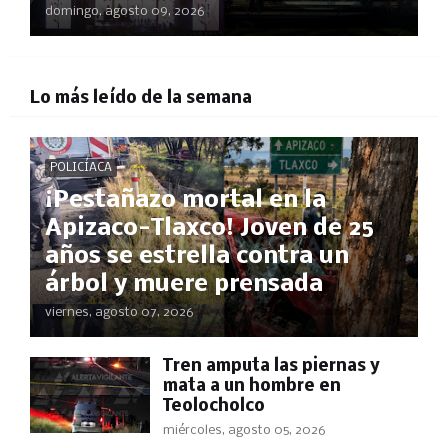
domingo, agosto 09, 2026
Lo más leído de la semana
POLICÍACA
¡Pestañazo mortal en la
Apizaco-Tlaxco! Joven de 25
años se estrella contra un
árbol y muere prensada
viernes, agosto 07, 2026
Tren amputa las piernas y
mata a un hombre en
Teolocholco
miércoles, agosto 05, 2026