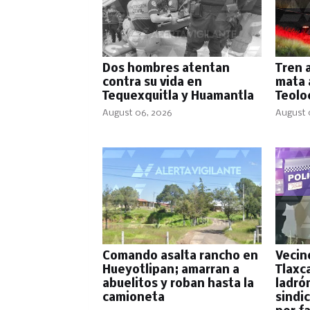
Dos hombres atentan
Tren 
contra su vida en
mata 
Tequexquitla y Huamantla
Teolo
August 06, 2026
August 
Comando asalta rancho en
Vecin
Hueyotlipan; amarran a
Tlaxca
abuelitos y roban hasta la
ladró
camioneta
sindic