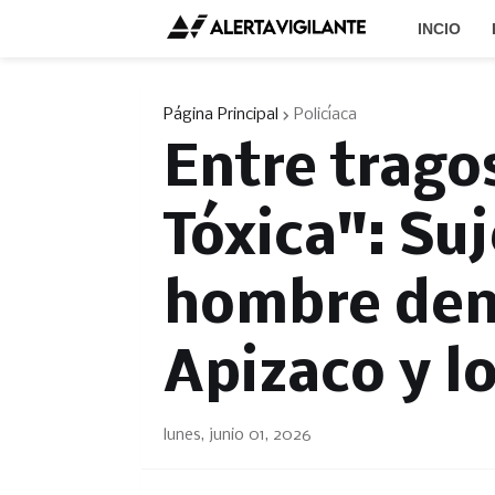
INCIO
Página Principal
Policíaca
Entre trago
Tóxica": Su
hombre dent
Apizaco y l
lunes, junio 01, 2026