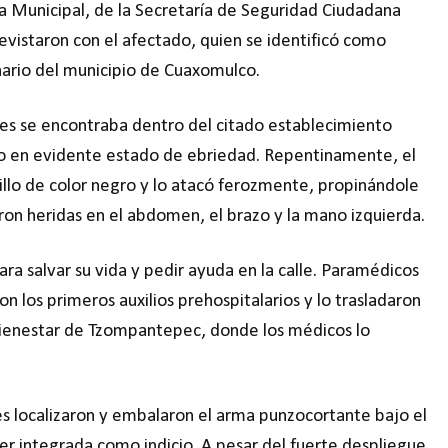
icía Municipal, de la Secretaría de Seguridad Ciudadana
revistaron con el afectado, quien se identificó como
nario del municipio de Cuaxomulco.
es se encontraba dentro del citado establecimiento
to en evidente estado de ebriedad. Repentinamente, el
illo de color negro y lo atacó ferozmente, propinándole
ron heridas en el abdomen, el brazo y la mano izquierda.
ra salvar su vida y pedir ayuda en la calle. Paramédicos
n los primeros auxilios prehospitalarios y lo trasladaron
Bienestar de Tzompantepec, donde los médicos lo
des localizaron y embalaron el arma punzocortante bajo el
er integrada como indicio. A pesar del fuerte despliegue