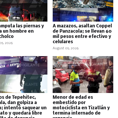
amputa las piernas y
A mazazos, asaltan Coppel
a un hombre en
de Panzacola; se llevan 60
cholco
mil pesos entre efectivo y
celulares
05, 2026
August 05, 2026
os de Tepehitec,
Menor de edad es
la, dan golpiza a
embestido por
n; intentó saquear un
motociclista en Tizatlán y
ato y quedará libre
termina internado de