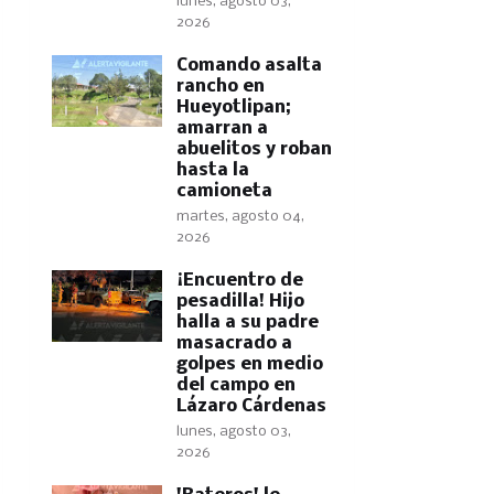
lunes, agosto 03,
2026
Comando asalta
rancho en
Hueyotlipan;
amarran a
abuelitos y roban
hasta la
camioneta
martes, agosto 04,
2026
​¡Encuentro de
pesadilla! Hijo
halla a su padre
masacrado a
golpes en medio
del campo en
Lázaro Cárdenas
lunes, agosto 03,
2026