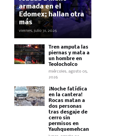
armada en el
Edomex; hallan otra
más
viernes, julio 31, 2026
Tren amputa las
piernas y mata a
un hombre en
Teolocholco
miércoles, agosto 05,
2026
​¡Noche fatídica
en la cantera!
Rocas matan a
dos personas
tras desgaje de
cerro sin
permisos en
Yauhquemehcan