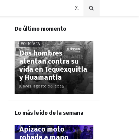
De último momento
POLICÍACA
Dos hombres
atentan contra su
vida en Tequexquitla
y Huamantla
jueves, agosto 06, 2026
POLICÍACA
¡El GPS los delató!
Lo más leído de la semana
Rastrean hasta
Apizaco moto
robada a mano