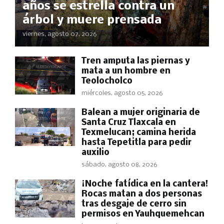
años se estrella contra un
árbol y muere prensada
viernes, agosto 07, 2026
Tren amputa las piernas y
mata a un hombre en
Teolocholco
miércoles, agosto 05, 2026
Balean a mujer originaria de
Santa Cruz Tlaxcala en
Texmelucan; camina herida
hasta Tepetitla para pedir
auxilio
sábado, agosto 08, 2026
​¡Noche fatídica en la cantera!
Rocas matan a dos personas
tras desgaje de cerro sin
permisos en Yauhquemehcan