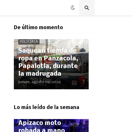
De último momento
POLICÍACA
Saquean tienda de
ropa en Panzacola,
Papalotla, durante
la madrugada
jueves, agosto 06, 2026
POLICÍACA
¡El GPS los delató!
Lo más leído de la semana
Rastrean hasta
Apizaco moto
robada a mano