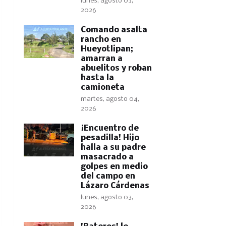
lunes, agosto 03,
2026
Comando asalta
rancho en
Hueyotlipan;
amarran a
abuelitos y roban
hasta la
camioneta
martes, agosto 04,
2026
​¡Encuentro de
pesadilla! Hijo
halla a su padre
masacrado a
golpes en medio
del campo en
Lázaro Cárdenas
lunes, agosto 03,
2026