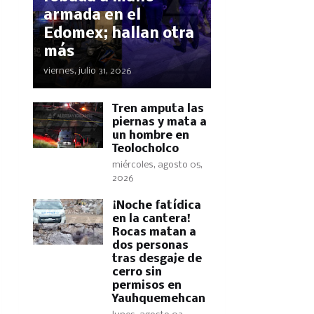
armada en el
Edomex; hallan otra
más
viernes, julio 31, 2026
Tren amputa las
piernas y mata a
un hombre en
Teolocholco
miércoles, agosto 05,
2026
​¡Noche fatídica
en la cantera!
Rocas matan a
dos personas
tras desgaje de
cerro sin
permisos en
Yauhquemehcan