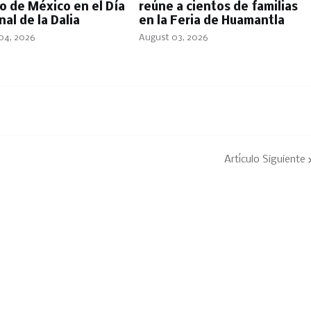
lo de México en el Día
reúne a cientos de familias
al de la Dalia
en la Feria de Huamantla
04, 2026
August 03, 2026
Artículo Siguiente