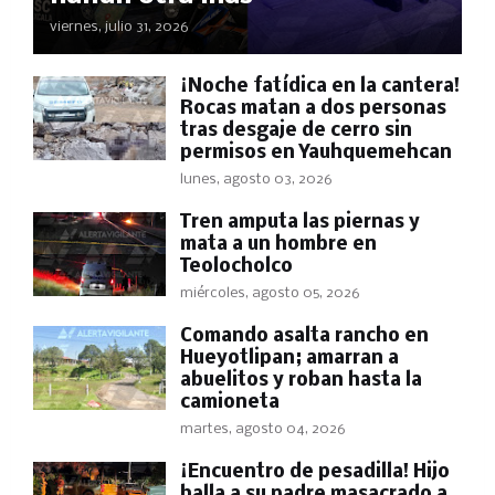
viernes, julio 31, 2026
​¡Noche fatídica en la cantera!
Rocas matan a dos personas
tras desgaje de cerro sin
permisos en Yauhquemehcan
lunes, agosto 03, 2026
Tren amputa las piernas y
mata a un hombre en
Teolocholco
miércoles, agosto 05, 2026
Comando asalta rancho en
Hueyotlipan; amarran a
abuelitos y roban hasta la
camioneta
martes, agosto 04, 2026
​¡Encuentro de pesadilla! Hijo
halla a su padre masacrado a