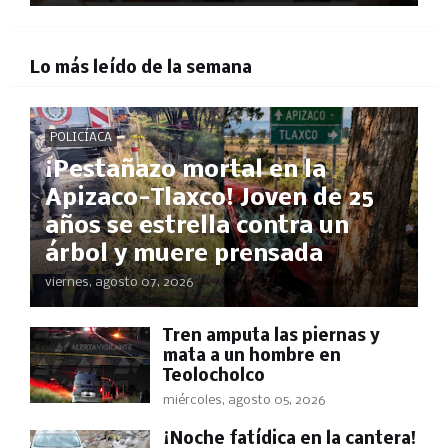
Lo más leído de la semana
POLICÍACA
¡Pestañazo mortal en la
Apizaco-Tlaxco! Joven de 25
años se estrella contra un
árbol y muere prensada
viernes, agosto 07, 2026
Tren amputa las piernas y
mata a un hombre en
Teolocholco
miércoles, agosto 05, 2026
​¡Noche fatídica en la cantera!