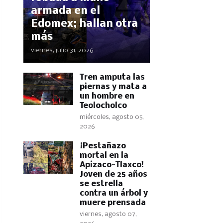
armada en el
Edomex; hallan otra
más
viernes, julio 31, 2026
Tren amputa las
piernas y mata a
un hombre en
Teolocholco
miércoles, agosto 05,
2026
¡Pestañazo
mortal en la
Apizaco-Tlaxco!
Joven de 25 años
se estrella
contra un árbol y
muere prensada
viernes, agosto 07,