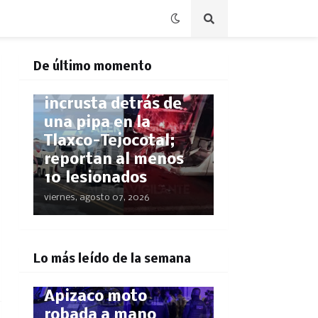
POLICÍACA
De último momento
Autobús SUPRA se
incrusta detrás de
una pipa en la
Tlaxco-Tejocotal;
reportan al menos
10 lesionados
viernes, agosto 07, 2026
POLICÍACA
¡El GPS los delató!
Lo más leído de la semana
Rastrean hasta
Apizaco moto
robada a mano