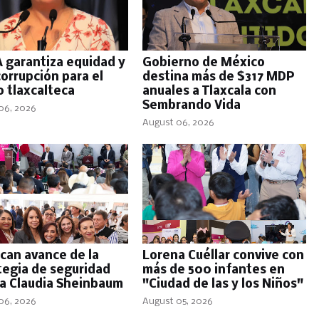
A garantiza equidad y
Gobierno de México
corrupción para el
destina más de $317 MDP
 tlaxcalteca
anuales a Tlaxcala con
Sembrando Vida
06, 2026
August 06, 2026
can avance de la
Lorena Cuéllar convive con
tegia de seguridad
más de 500 infantes en
 a Claudia Sheinbaum
"Ciudad de las y los Niños"
06, 2026
August 05, 2026