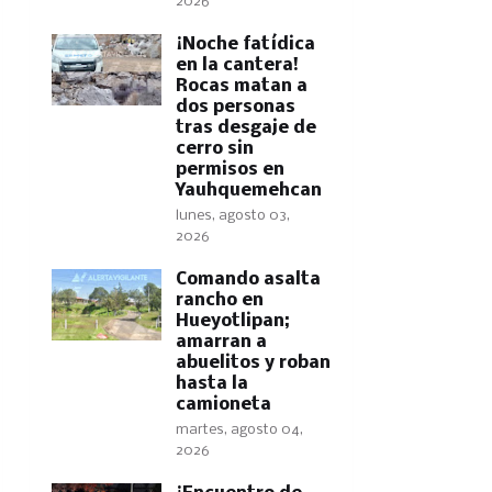
2026
​¡Noche fatídica
en la cantera!
Rocas matan a
dos personas
tras desgaje de
cerro sin
permisos en
Yauhquemehcan
lunes, agosto 03,
2026
Comando asalta
rancho en
Hueyotlipan;
amarran a
abuelitos y roban
hasta la
camioneta
martes, agosto 04,
2026