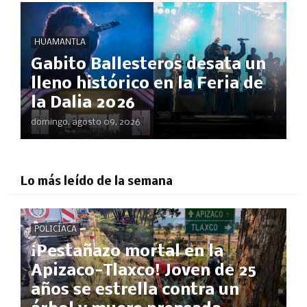
HUAMANTLA
Gabito Ballesteros desata un
lleno histórico en la Feria de
la Dalia 2026
domingo, agosto 09, 2026
Lo más leído de la semana
POLICÍACA
¡Pestañazo mortal en la
Apizaco-Tlaxco! Joven de 25
años se estrella contra un