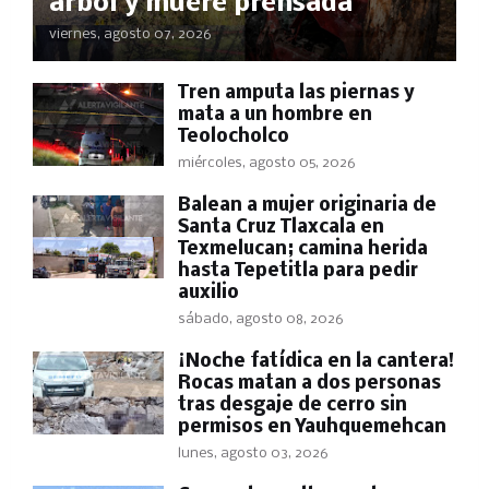
árbol y muere prensada
viernes, agosto 07, 2026
Tren amputa las piernas y
mata a un hombre en
Teolocholco
miércoles, agosto 05, 2026
Balean a mujer originaria de
Santa Cruz Tlaxcala en
Texmelucan; camina herida
hasta Tepetitla para pedir
auxilio
sábado, agosto 08, 2026
​¡Noche fatídica en la cantera!
Rocas matan a dos personas
tras desgaje de cerro sin
permisos en Yauhquemehcan
lunes, agosto 03, 2026