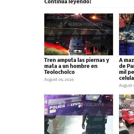
Continúa leyendo:
Tren amputa las piernas y
A maz
mata a un hombre en
de Pa
Teolocholco
mil p
celul
August 05, 2026
August 