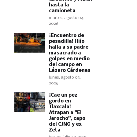
hasta la
camioneta
martes, agosto 04,
2026
​¡Encuentro de
pesadilla! Hijo
halla a su padre
masacrado a
golpes en medio
del campo en
Lázaro Cárdenas
lunes, agosto 03,
2026
​¡Cae un pez
gordo en
Tlaxcala!
Atrapan a "El
Jarocho", capo
del CJNG y ex
Zeta