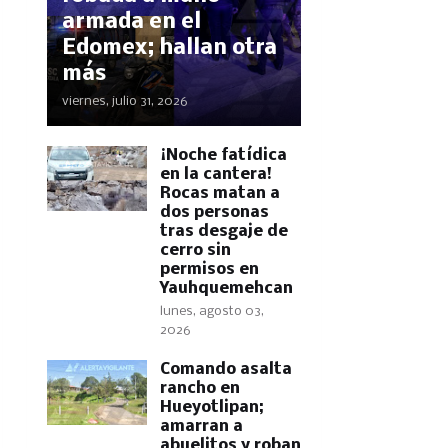
armada en el
Edomex; hallan otra
más
viernes, julio 31, 2026
​¡Noche fatídica
en la cantera!
Rocas matan a
dos personas
tras desgaje de
cerro sin
permisos en
Yauhquemehcan
lunes, agosto 03,
2026
Comando asalta
rancho en
Hueyotlipan;
amarran a
abuelitos y roban