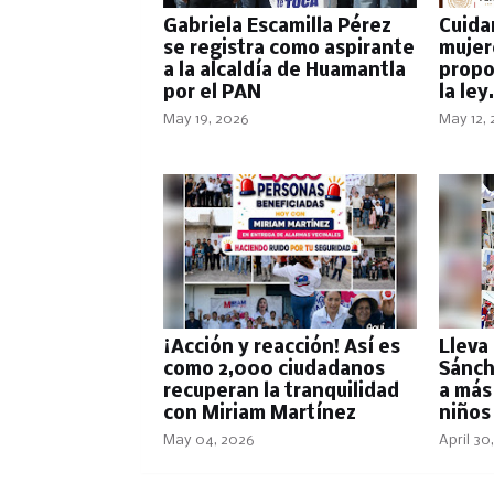
Gabriela Escamilla Pérez
Cuida
se registra como aspirante
mujer
a la alcaldía de Huamantla
propo
por el PAN
la ley
May 19, 2026
May 12,
​¡Acción y reacción! Así es
Lleva
como 2,000 ciudadanos
Sánch
recuperan la tranquilidad
a más 
con Miriam Martínez
niños
May 04, 2026
April 30