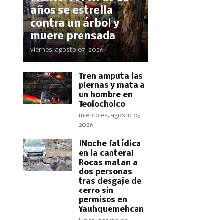
años se estrella
contra un árbol y
muere prensada
viernes, agosto 07, 2026
Tren amputa las
piernas y mata a
un hombre en
Teolocholco
miércoles, agosto 05,
2026
​¡Noche fatídica
en la cantera!
Rocas matan a
dos personas
tras desgaje de
cerro sin
permisos en
Yauhquemehcan