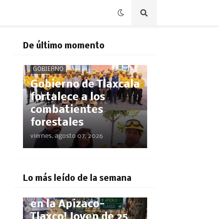
De último momento
GOBIERNO
Gobierno de Tlaxcala
fortalece a los
combatientes
forestales
viernes, agosto 07, 2026
POLICÍACA
Lo más leído de la semana
¡Pestañazo mortal
en la Apizaco-
Tlaxco! Joven de 25