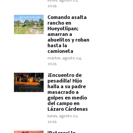
lunes, agosto 03,
2026
Comando asalta
rancho en
Hueyotlipan;
amarran a
abuelitos y roban
hasta la
camioneta
martes, agosto 04,
2026
​¡Encuentro de
pesadilla! Hijo
halla a su padre
masacrado a
golpes en medio
del campo en
Lázaro Cárdenas
lunes, agosto 03,
2026