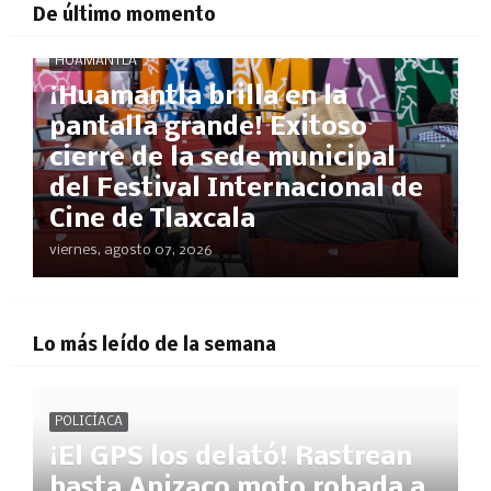
De último momento
HUAMANTLA
​¡Huamantla brilla en la
pantalla grande! Exitoso
cierre de la sede municipal
del Festival Internacional de
Cine de Tlaxcala
viernes, agosto 07, 2026
Lo más leído de la semana
POLICÍACA
¡El GPS los delató! Rastrean
hasta Apizaco moto robada a