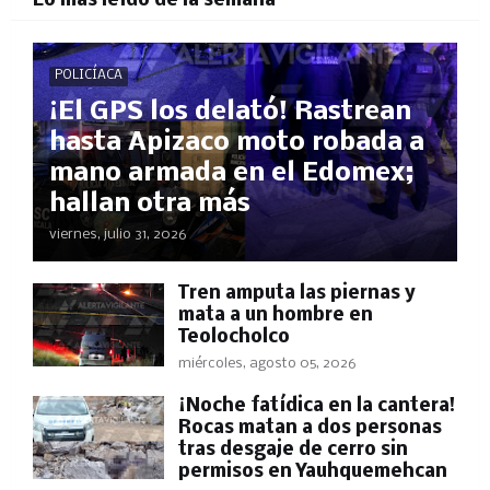
Lo más leído de la semana
POLICÍACA
¡El GPS los delató! Rastrean
hasta Apizaco moto robada a
mano armada en el Edomex;
hallan otra más
viernes, julio 31, 2026
Tren amputa las piernas y
mata a un hombre en
Teolocholco
miércoles, agosto 05, 2026
​¡Noche fatídica en la cantera!
Rocas matan a dos personas
tras desgaje de cerro sin
permisos en Yauhquemehcan