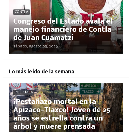
CONTLA
Congreso del Estado avala el
manejo financiero de Contla
de Juan Cuamatzi
sábado, agosto 08, 2026
Lo más leído de la semana
POLICÍACA
¡Pestañazo mortal en la
Apizaco-Tlaxco! Joven de 25
años se estrella contra un
árbol y muere prensada