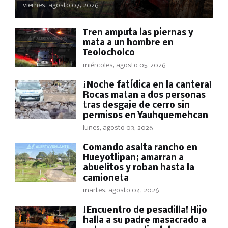
viernes, agosto 07, 2026
Tren amputa las piernas y
mata a un hombre en
Teolocholco
miércoles, agosto 05, 2026
​¡Noche fatídica en la cantera!
Rocas matan a dos personas
tras desgaje de cerro sin
permisos en Yauhquemehcan
lunes, agosto 03, 2026
Comando asalta rancho en
Hueyotlipan; amarran a
abuelitos y roban hasta la
camioneta
martes, agosto 04, 2026
​¡Encuentro de pesadilla! Hijo
halla a su padre masacrado a