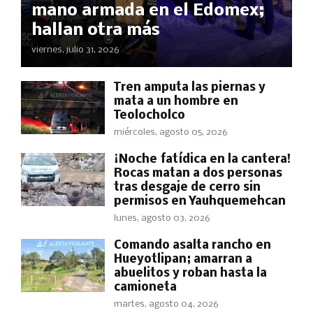
mano armada en el Edomex;
hallan otra más
viernes, julio 31, 2026
Tren amputa las piernas y
mata a un hombre en
Teolocholco
miércoles, agosto 05, 2026
​¡Noche fatídica en la cantera!
Rocas matan a dos personas
tras desgaje de cerro sin
permisos en Yauhquemehcan
lunes, agosto 03, 2026
Comando asalta rancho en
Hueyotlipan; amarran a
abuelitos y roban hasta la
camioneta
martes, agosto 04, 2026