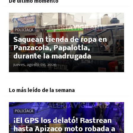
De último momento
POLICÍACA
Saquean tienda de ropa en
Panzacola, Papalotla,
durante la madrugada
jueves, agosto 06, 2026
Lo más leído de la semana
POLICÍACA
¡El GPS los delató! Rastrean
hasta Apizaco moto robada a