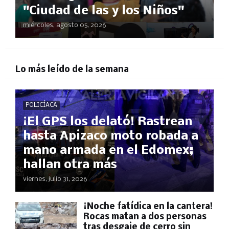
"Ciudad de las y los Niños"
miércoles, agosto 05, 2026
Lo más leído de la semana
POLICÍACA
¡El GPS los delató! Rastrean
hasta Apizaco moto robada a
mano armada en el Edomex;
hallan otra más
viernes, julio 31, 2026
​¡Noche fatídica en la cantera!
Rocas matan a dos personas
tras desgaje de cerro sin