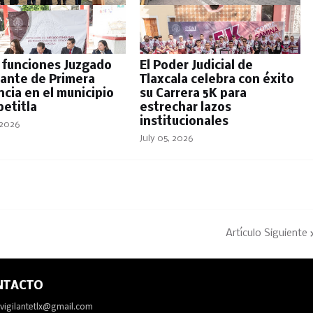
a funciones Juzgado
El Poder Judicial de
rante de Primera
Tlaxcala celebra con éxito
ncia en el municipio
su Carrera 5K para
petitla
estrechar lazos
institucionales
 2026
July 05, 2026
Artículo Siguiente
NTACTO
avigilantetlx@gmail.com