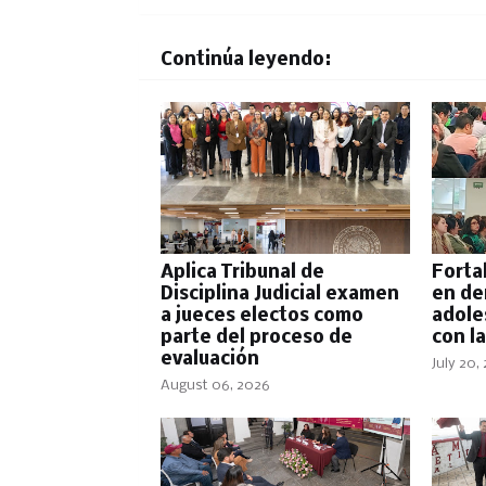
Continúa leyendo:
Aplica Tribunal de
Forta
Disciplina Judicial examen
en de
a jueces electos como
adole
parte del proceso de
con la
evaluación
July 20,
August 06, 2026