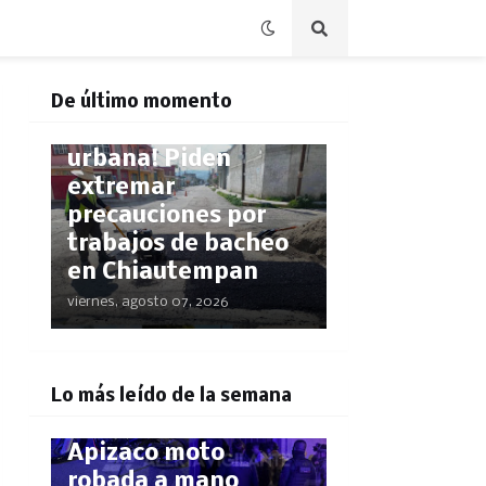
CHIAUTEMPAN
¡Compromiso con la
De último momento
infraestructura
urbana! Piden
extremar
precauciones por
trabajos de bacheo
en Chiautempan
viernes, agosto 07, 2026
POLICÍACA
¡El GPS los delató!
Lo más leído de la semana
Rastrean hasta
Apizaco moto
robada a mano