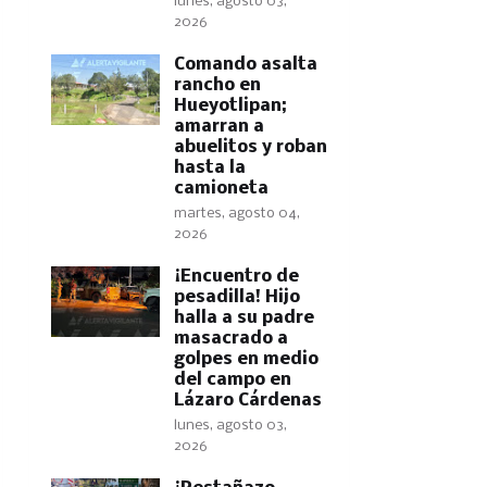
lunes, agosto 03,
2026
Comando asalta
rancho en
Hueyotlipan;
amarran a
abuelitos y roban
hasta la
camioneta
martes, agosto 04,
2026
​¡Encuentro de
pesadilla! Hijo
halla a su padre
masacrado a
golpes en medio
del campo en
Lázaro Cárdenas
lunes, agosto 03,
2026