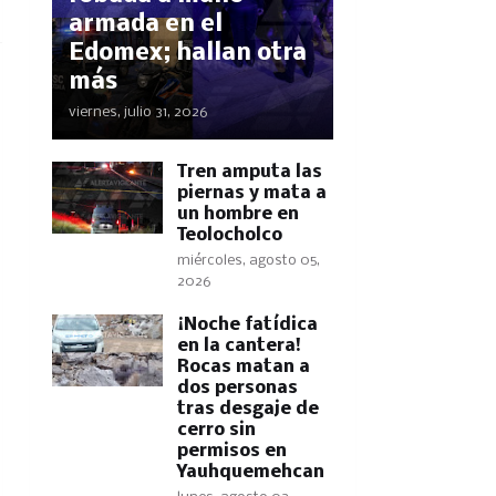
armada en el
Edomex; hallan otra
más
viernes, julio 31, 2026
Tren amputa las
piernas y mata a
un hombre en
Teolocholco
miércoles, agosto 05,
2026
​¡Noche fatídica
en la cantera!
Rocas matan a
dos personas
tras desgaje de
cerro sin
permisos en
Yauhquemehcan