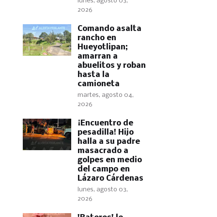
lunes, agosto 03,
2026
Comando asalta
rancho en
Hueyotlipan;
amarran a
abuelitos y roban
hasta la
camioneta
martes, agosto 04,
2026
​¡Encuentro de
pesadilla! Hijo
halla a su padre
masacrado a
golpes en medio
del campo en
Lázaro Cárdenas
lunes, agosto 03,
2026