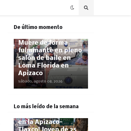
De último momento
POLICÍACA
Muere de forma
fulminante en pleno
salón de baile en
Loma Florida en
Apizaco
sábado, agosto 08, 2026
POLICÍACA
Lo más leído de la semana
¡Pestañazo mortal
en la Apizaco-
Tlaxco! Joven de 25