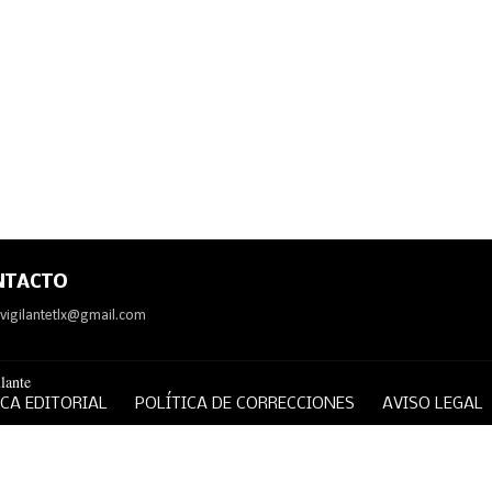
NTACTO
avigilantetlx@gmail.com
lante
ICA EDITORIAL
POLÍTICA DE CORRECCIONES
AVISO LEGAL