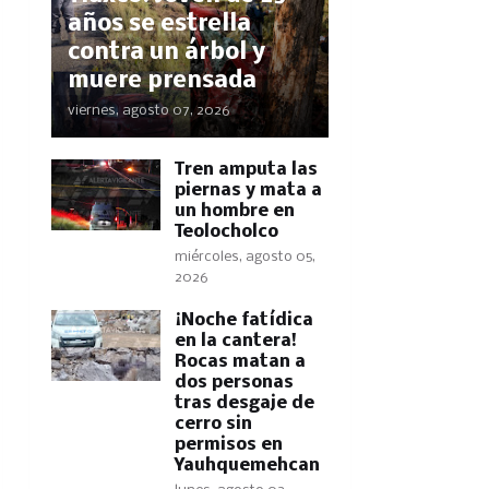
años se estrella
contra un árbol y
muere prensada
viernes, agosto 07, 2026
Tren amputa las
piernas y mata a
un hombre en
Teolocholco
miércoles, agosto 05,
2026
​¡Noche fatídica
en la cantera!
Rocas matan a
dos personas
tras desgaje de
cerro sin
permisos en
Yauhquemehcan