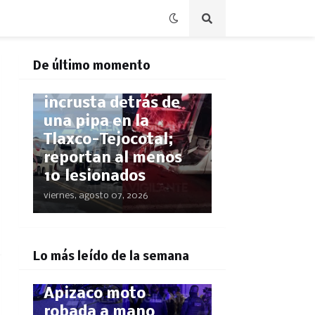
POLICÍACA
De último momento
Autobús SUPRA se
incrusta detrás de
una pipa en la
Tlaxco-Tejocotal;
reportan al menos
10 lesionados
viernes, agosto 07, 2026
POLICÍACA
¡El GPS los delató!
Lo más leído de la semana
Rastrean hasta
Apizaco moto
robada a mano