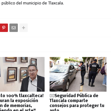
 público del municipio de Tlaxcala.
nto 100% tlaxcalteca!
👮‍♂️Seguridad Pública de
uran la exposición
Tlaxcala comparte
ín de memorias,
consejos para proteger tu
ciendo en el arte"
auto