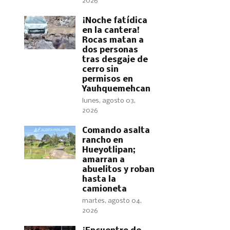
2026
​¡Noche fatídica
en la cantera!
Rocas matan a
dos personas
tras desgaje de
cerro sin
permisos en
Yauhquemehcan
lunes, agosto 03,
2026
Comando asalta
rancho en
Hueyotlipan;
amarran a
abuelitos y roban
hasta la
camioneta
martes, agosto 04,
2026