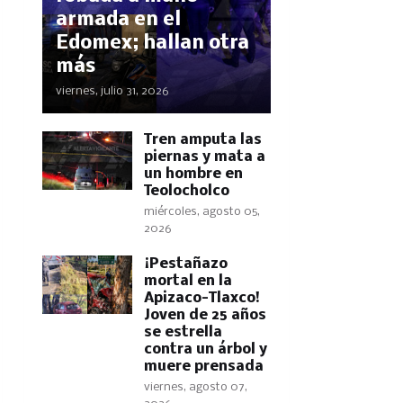
armada en el
Edomex; hallan otra
más
viernes, julio 31, 2026
Tren amputa las
piernas y mata a
un hombre en
Teolocholco
miércoles, agosto 05,
2026
¡Pestañazo
mortal en la
Apizaco-Tlaxco!
Joven de 25 años
se estrella
contra un árbol y
muere prensada
viernes, agosto 07,