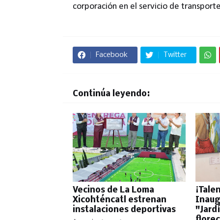
corporación en el servicio de transporte
Facebook
Twitter
Continúa leyendo:
Vecinos de La Loma
¡Tale
Xicohténcatl estrenan
Inaug
instalaciones deportivas
"Jard
flore