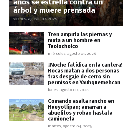
años se estrella contra un
árbol y muere prensada
viernes, agosto 07, 2026
Tren amputa las piernas y
mata a un hombre en
Teolocholco
miércoles, agosto 05, 2026
​¡Noche fatídica en la cantera!
Rocas matan a dos personas
tras desgaje de cerro sin
permisos en Yauhquemehcan
lunes, agosto 03, 2026
Comando asalta rancho en
Hueyotlipan; amarran a
abuelitos y roban hasta la
camioneta
martes, agosto 04, 2026