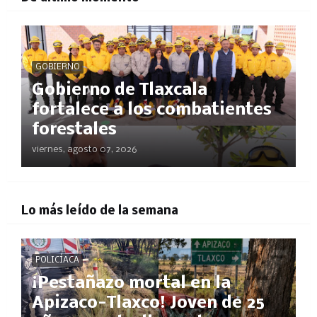
GOBIERNO
Gobierno de Tlaxcala
fortalece a los combatientes
forestales
viernes, agosto 07, 2026
Lo más leído de la semana
POLICÍACA
¡Pestañazo mortal en la
Apizaco-Tlaxco! Joven de 25