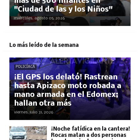
más de 500 infantes en
"Ciudad de las y los Niños"
miércoles, agosto 05, 2026
Lo más leído de la semana
POLICÍACA
¡El GPS los delató! Rastrean
hasta Apizaco moto robada a
mano armada en el Edomex;
hallan otra más
viernes, julio 31, 2026
​¡Noche fatídica en la cantera!
Rocas matan a dos personas