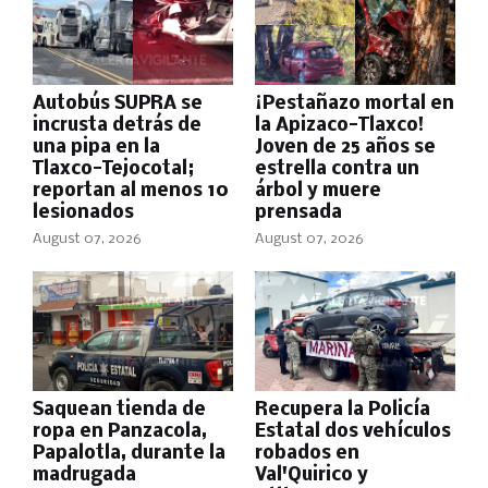
Autobús SUPRA se
¡Pestañazo mortal en
incrusta detrás de
la Apizaco-Tlaxco!
una pipa en la
Joven de 25 años se
Tlaxco-Tejocotal;
estrella contra un
reportan al menos 10
árbol y muere
lesionados
prensada
August 07, 2026
August 07, 2026
Saquean tienda de
Recupera la Policía
ropa en Panzacola,
Estatal dos vehículos
Papalotla, durante la
robados en
madrugada
Val'Quirico y