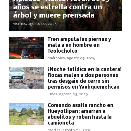
años se estrella contra un
árbol y muere prensada
viernes, agosto 07, 2026
Tren amputa las piernas y
mata a un hombre en
Teolocholco
miércoles, agosto 05, 2026
​¡Noche fatídica en la cantera!
Rocas matan a dos personas
tras desgaje de cerro sin
permisos en Yauhquemehcan
lunes, agosto 03, 2026
Comando asalta rancho en
Hueyotlipan; amarran a
abuelitos y roban hasta la
camioneta
martes, agosto 04, 2026