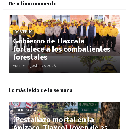
De último momento
GOBIERNO
Gobierno de Tlaxcala
fortalece a los combatientes
forestales
viernes, agosto 07, 2026
Lo más leído de la semana
POLICÍACA
¡Pestañazo mortal en la
Apizaco-Tlaxco! Joven de 25