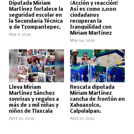
Diputada Miriam
​¡Acción y reacción!
Martínez fortalece la
Así es como 2,000
seguridad escolar en
ciudadanos
la Secundaria Técnica
recuperan la
9 de Tzompantepec.
tranquilidad con
Miriam Martínez
May 11, 2026
May 04, 2026
Lleva Miriam
Rescata diputada
Martínez Sánchez
Miriam Martínez
sonrisas y regalos a
cancha de frontón en
más de 2 mil niñas y
Xahuaxolco,
niños de Tlaxcala
Calpulalpan.
April 30, 2026
April 27, 2026