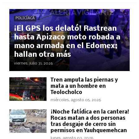
POLICÍACA
¡El GPS los delató! Rastrean
hasta Apizaco moto robada a
mano armada en el Edomex;
hallan otra más
viernes, julio 31, 2026
Tren amputa las piernas y
mata a un hombre en
Teolocholco
miércoles, agosto 05, 2026
​¡Noche fatídica en la cantera!
Rocas matan a dos personas
tras desgaje de cerro sin
permisos en Yauhquemehcan
lunes, agosto 03, 2026