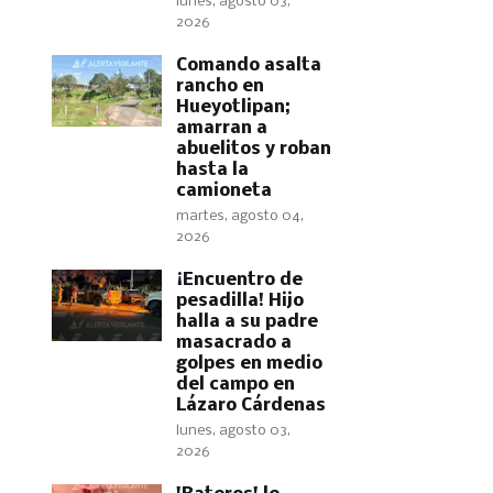
lunes, agosto 03,
2026
Comando asalta
rancho en
Hueyotlipan;
amarran a
abuelitos y roban
hasta la
camioneta
martes, agosto 04,
2026
​¡Encuentro de
pesadilla! Hijo
halla a su padre
masacrado a
golpes en medio
del campo en
Lázaro Cárdenas
lunes, agosto 03,
2026