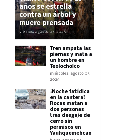
años se estrella
contra un árbol y
muere prensada
viernes, agosto 07, 2026
Tren amputa las
piernas y mata a
un hombre en
Teolocholco
miércoles, agosto 05,
2026
​¡Noche fatídica
en la cantera!
Rocas matan a
dos personas
tras desgaje de
cerro sin
permisos en
Yauhquemehcan