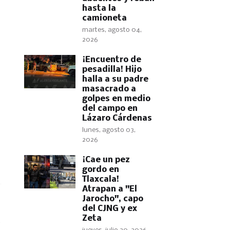
hasta la
camioneta
martes, agosto 04,
2026
​¡Encuentro de
pesadilla! Hijo
halla a su padre
masacrado a
golpes en medio
del campo en
Lázaro Cárdenas
lunes, agosto 03,
2026
​¡Cae un pez
gordo en
Tlaxcala!
Atrapan a "El
Jarocho", capo
del CJNG y ex
Zeta