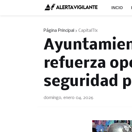
INCIO
Página Principal
CapitalTlx
Ayuntamien
refuerza op
seguridad p
domingo, enero 04, 2026