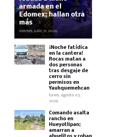
armada en el
Edomex; hallan otra
más
viernes, julio 31, 2026
​¡Noche fatídica
en la cantera!
Rocas matan a
dos personas
tras desgaje de
cerro sin
permisos en
Yauhquemehcan
lunes, agosto 03,
2026
Comando asalta
rancho en
Hueyotlipan;
amarran a
abuelitos y roban