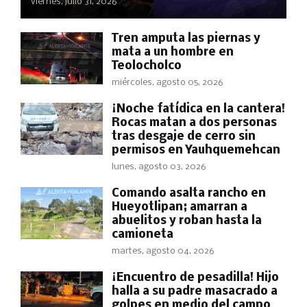
viernes, julio 31, 2026
Tren amputa las piernas y
mata a un hombre en
Teolocholco
miércoles, agosto 05, 2026
​¡Noche fatídica en la cantera!
Rocas matan a dos personas
tras desgaje de cerro sin
permisos en Yauhquemehcan
lunes, agosto 03, 2026
Comando asalta rancho en
Hueyotlipan; amarran a
abuelitos y roban hasta la
camioneta
martes, agosto 04, 2026
​¡Encuentro de pesadilla! Hijo
halla a su padre masacrado a
golpes en medio del campo