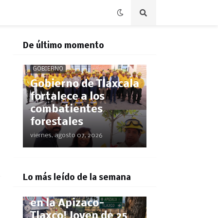
De último momento
GOBIERNO
Gobierno de Tlaxcala
fortalece a los
combatientes
forestales
viernes, agosto 07, 2026
POLICÍACA
Lo más leído de la semana
¡Pestañazo mortal
en la Apizaco-
Tlaxco! Joven de 25