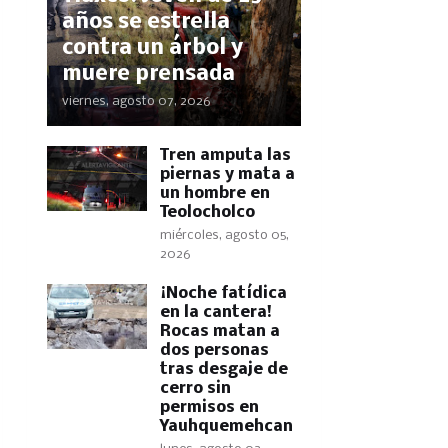
años se estrella
contra un árbol y
muere prensada
viernes, agosto 07, 2026
Tren amputa las
piernas y mata a
un hombre en
Teolocholco
miércoles, agosto 05,
2026
​¡Noche fatídica
en la cantera!
Rocas matan a
dos personas
tras desgaje de
cerro sin
permisos en
Yauhquemehcan