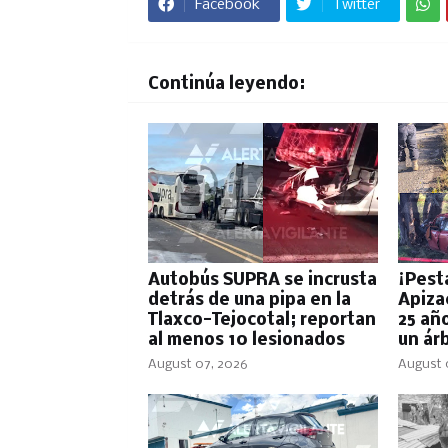
Facebook
Twitter
Continúa leyendo:
Autobús SUPRA se incrusta
¡Pest
detrás de una pipa en la
Apiza
Tlaxco-Tejocotal; reportan
25 año
al menos 10 lesionados
un ár
August 07, 2026
August 