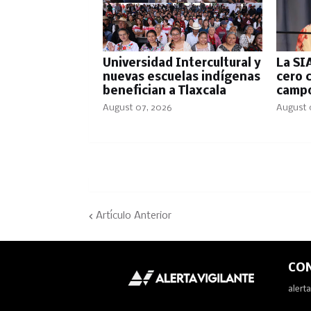
Universidad Intercultural y
La SI
nuevas escuelas indígenas
cero 
benefician a Tlaxcala
campo
August 07, 2026
August 
Artículo Anterior
CO
alert