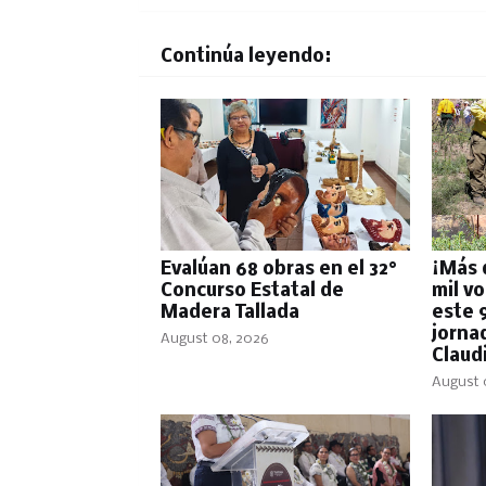
Continúa leyendo:
Evalúan 68 obras en el 32°
¡Más d
Concurso Estatal de
mil v
Madera Tallada
este 
jorna
August 08, 2026
Claud
August 