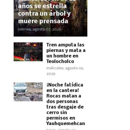
años se estrella
contra un árbol y
muere prensada
viernes, agosto 07, 2026
Tren amputa las
piernas y mata a
un hombre en
Teolocholco
miércoles, agosto 05,
2026
​¡Noche fatídica
en la cantera!
Rocas matan a
dos personas
tras desgaje de
cerro sin
permisos en
Yauhquemehcan