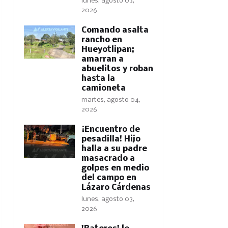
lunes, agosto 03,
2026
Comando asalta
rancho en
Hueyotlipan;
amarran a
abuelitos y roban
hasta la
camioneta
martes, agosto 04,
2026
​¡Encuentro de
pesadilla! Hijo
halla a su padre
masacrado a
golpes en medio
del campo en
Lázaro Cárdenas
lunes, agosto 03,
2026