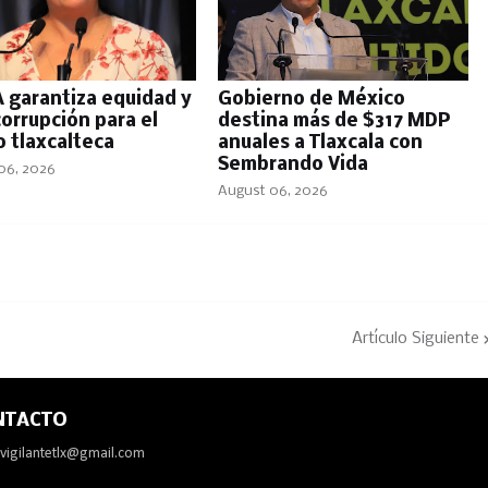
A garantiza equidad y
Gobierno de México
corrupción para el
destina más de $317 MDP
 tlaxcalteca
anuales a Tlaxcala con
Sembrando Vida
06, 2026
August 06, 2026
Artículo Siguiente
NTACTO
avigilantetlx@gmail.com