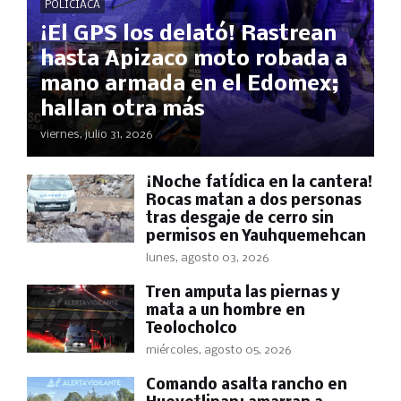
POLICÍACA
¡El GPS los delató! Rastrean
hasta Apizaco moto robada a
mano armada en el Edomex;
hallan otra más
viernes, julio 31, 2026
​¡Noche fatídica en la cantera!
Rocas matan a dos personas
tras desgaje de cerro sin
permisos en Yauhquemehcan
lunes, agosto 03, 2026
Tren amputa las piernas y
mata a un hombre en
Teolocholco
miércoles, agosto 05, 2026
Comando asalta rancho en