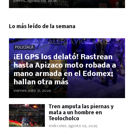
jueves, agosto 06, 2026
Lo más leído de la semana
POLICÍACA
¡El GPS los delató! Rastrean
hasta Apizaco moto robada a
mano armada en el Edomex;
hallan otra más
viernes, julio 31, 2026
Tren amputa las piernas y
mata a un hombre en
Teolocholco
miércoles, agosto 05, 2026